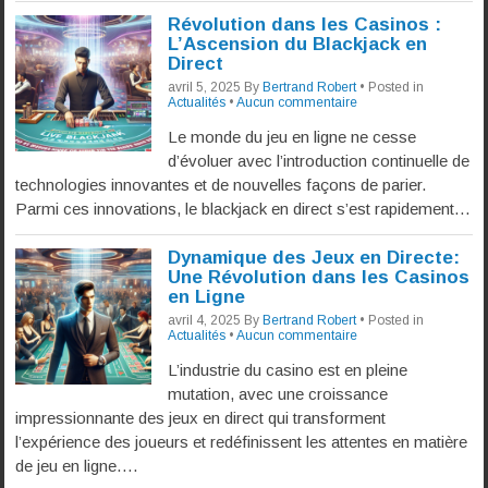
Révolution dans les Casinos :
L’Ascension du Blackjack en
Direct
avril 5, 2025
By
Bertrand Robert
• Posted in
Actualités
•
Aucun commentaire
Le monde du jeu en ligne ne cesse
d’évoluer avec l’introduction continuelle de
technologies innovantes et de nouvelles façons de parier.
Parmi ces innovations, le blackjack en direct s’est rapidement…
Dynamique des Jeux en Directe:
Une Révolution dans les Casinos
en Ligne
avril 4, 2025
By
Bertrand Robert
• Posted in
Actualités
•
Aucun commentaire
L’industrie du casino est en pleine
mutation, avec une croissance
impressionnante des jeux en direct qui transforment
l’expérience des joueurs et redéfinissent les attentes en matière
de jeu en ligne….