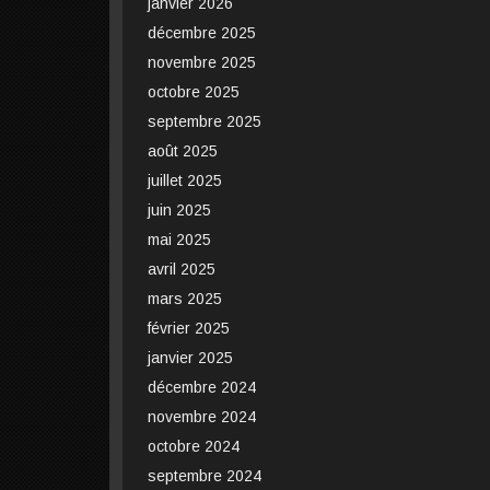
janvier 2026
décembre 2025
novembre 2025
octobre 2025
septembre 2025
août 2025
juillet 2025
juin 2025
mai 2025
avril 2025
mars 2025
février 2025
janvier 2025
décembre 2024
novembre 2024
octobre 2024
septembre 2024