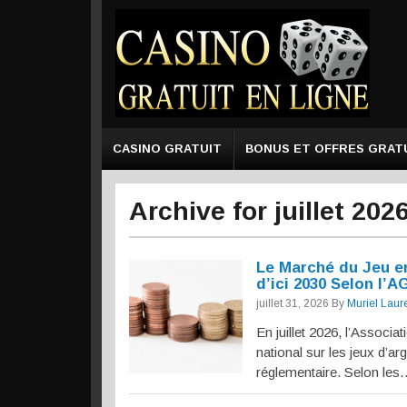
CASINO GRATUIT
BONUS ET OFFRES GRAT
Archive for juillet 202
Le Marché du Jeu en
d’ici 2030 Selon l’A
juillet 31, 2026
By
Muriel Laur
En juillet 2026, l’Associ
national sur les jeux d’ar
réglementaire. Selon le