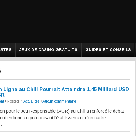
UITES
JEUX DE CASINO GRATUITS
GUIDES ET CONSEILS
6
 Ligne au Chili Pourrait Atteindre 1,45 Milliard USD
GR
ent
• Posted in
Actualités
•
Aucun commentaire
ation pour le Jeu Responsable (AGR) au Chili a renforcé le débat
gent en ligne en préconisant l’établissement d’un cadre
s…