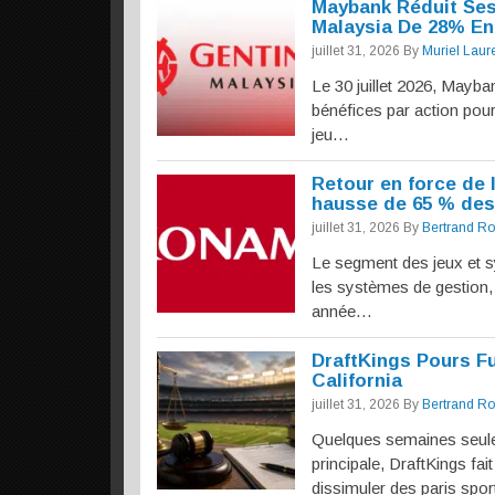
Maybank Réduit Ses
Malaysia De 28% En
juillet 31, 2026
By
Muriel Laur
Le 30 juillet 2026, Mayb
bénéfices par action pou
jeu…
Retour en force de 
hausse de 65 % des
juillet 31, 2026
By
Bertrand Ro
Le segment des jeux et s
les systèmes de gestion,
année…
DraftKings Pours Fu
California
juillet 31, 2026
By
Bertrand Ro
Quelques semaines seulem
principale, DraftKings fai
dissimuler des paris spo