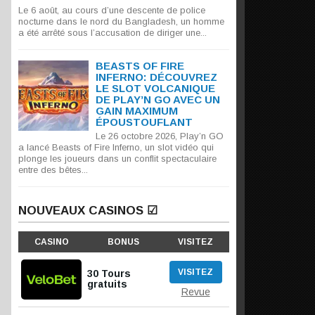
Le 6 août, au cours d’une descente de police
nocturne dans le nord du Bangladesh, un homme
a été arrêté sous l’accusation de diriger une...
BEASTS OF FIRE
INFERNO: DÉCOUVREZ
LE SLOT VOLCANIQUE
DE PLAY’N GO AVEC UN
GAIN MAXIMUM
ÉPOUSTOUFLANT
Le 26 octobre 2026, Play’n GO
a lancé Beasts of Fire Inferno, un slot vidéo qui
plonge les joueurs dans un conflit spectaculaire
entre des bêtes...
NOUVEAUX CASINOS ☑
CASINO
BONUS
VISITEZ
VISITEZ
30 Tours
gratuits
Revue