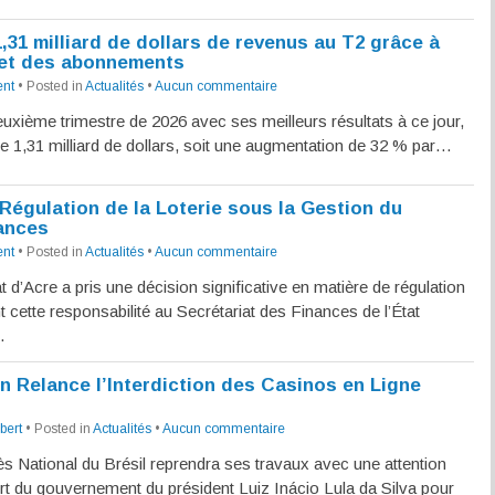
,31 milliard de dollars de revenus au T2 grâce à
 et des abonnements
ent
• Posted in
Actualités
•
Aucun commentaire
uxième trimestre de 2026 avec ses meilleurs résultats à ce jour,
 1,31 milliard de dollars, soit une augmentation de 32 % par…
Régulation de la Loterie sous la Gestion du
nances
ent
• Posted in
Actualités
•
Aucun commentaire
 d’Acre a pris une décision significative en matière de régulation
t cette responsabilité au Secrétariat des Finances de l’État
…
n Relance l’Interdiction des Casinos en Ligne
bert
• Posted in
Actualités
•
Aucun commentaire
s National du Brésil reprendra ses travaux avec une attention
ffort du gouvernement du président Luiz Inácio Lula da Silva pour