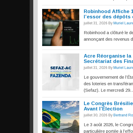
Robinhood Affiche 1
l’essor des dépôts
juillet 31, 2026
By
Muriel Laur
Robinhood a clôturé le de
annonçant des revenus de
Acre Réorganise la 
Secrétariat des Fi
juillet 31, 2026
By
Muriel Laur
Le gouvernement de l’État
des loteries en transféran
(Sefaz). Le mercredi 29
Le Congrès Brésilie
Avant l’Élection
juillet 30, 2026
By
Bertrand Ro
Le 3 août 2026, le Congrè
particulière portée à l’e