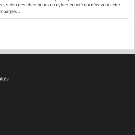
ce, selon des chercheurs en cybersécurité qui décrivent cette
campagne…
tegories
lités