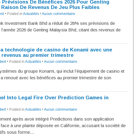
 Prévisions De Bénéfices 2026 Pour Genting
 Raison De Revenus De Jeu Plus Faibles
ent
• Posted in
Actualités
•
Aucun commentaire
ank Investment Bank Bhd a réduit de 28% ses prévisions de
r l’année 2026 de Genting Malaysia Bhd, citant des revenus de
la technologie de casino de Konami avec une
 revenus au premier trimestre
bert
• Posted in
Actualités
•
Aucun commentaire
ystèmes du groupe Konami, qui inclut l’équipement de casino et
 a renoué avec les bénéfices au premier trimestre de son
el Into Legal Fire Over Prediction Games in
bert
• Posted in
Actualités
•
Aucun commentaire
ent après avoir intégré Predictions dans son application
t face à une plainte déposée en Californie, accusant la société de
rtifs sous forme…