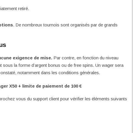
atement retiré.
tions
. De nombreux tournois sont organisés par de grands
us
ucune exigence de mise.
Par contre, en fonction du niveau
t sous la forme d’argent bonus ou de free spins. Un wager sera
constaté, notamment dans les conditions générales.
ger X50 + limite de paiement de 100 €
prochez vous du support client pour vérifier les éléments suivants