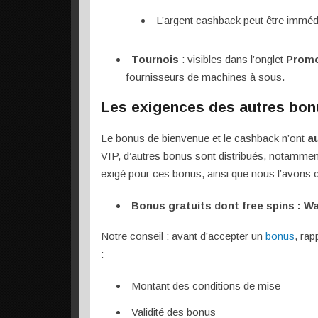
L’argent cashback peut être immédi
Tournois
: visibles dans l’onglet
Promo
fournisseurs de machines à sous.
Les exigences des autres bon
Le bonus de bienvenue et le cashback n’ont
a
VIP, d’autres bonus sont distribués, notammen
exigé pour ces bonus, ainsi que nous l’avons 
Bonus gratuits dont free spins : Wa
Notre conseil : avant d’accepter un
bonus
, rap
:
Montant des conditions de mise
Validité des bonus