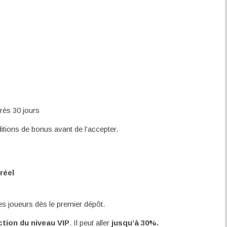
près 30 jours
ditions de bonus avant de l’accepter.
réel
les joueurs dès le premier dépôt.
tion du niveau VIP
. Il peut aller
jusqu’à 30%.