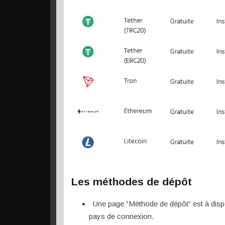
Les méthodes de dépôt
Une page “Méthode de dépôt” est à dispo
pays de connexion.