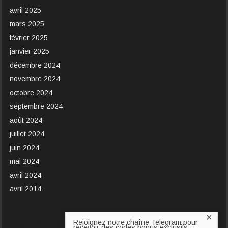
avril 2025
mars 2025
février 2025
janvier 2025
décembre 2024
novembre 2024
octobre 2024
septembre 2024
août 2024
juillet 2024
juin 2024
mai 2024
avril 2024
avril 2014
×
Categories
Rejoignez notre chaîne Telegram pour
recevoir des codes bonus exclusifs