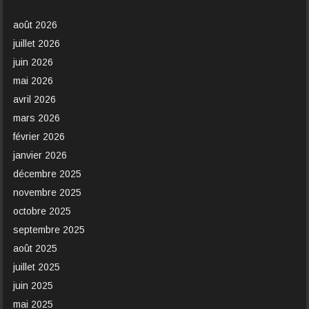
août 2026
juillet 2026
juin 2026
mai 2026
avril 2026
mars 2026
février 2026
janvier 2026
décembre 2025
novembre 2025
octobre 2025
septembre 2025
août 2025
juillet 2025
juin 2025
mai 2025