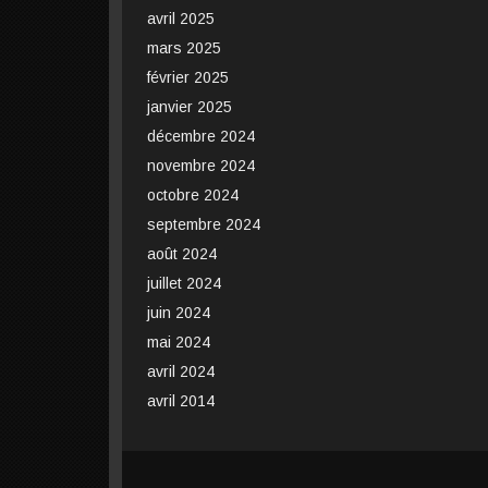
avril 2025
mars 2025
février 2025
janvier 2025
décembre 2024
novembre 2024
octobre 2024
septembre 2024
août 2024
juillet 2024
juin 2024
mai 2024
avril 2024
avril 2014