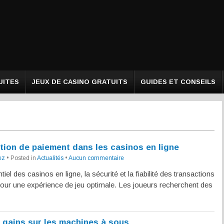
UITES
JEUX DE CASINO GRATUITS
GUIDES ET CONSEILS
option de paiement dans les casinos en ligne
ez
• Posted in
Actualités
•
Aucun commentaire
l des casinos en ligne, la sécurité et la fiabilité des transactions
pour une expérience de jeu optimale. Les joueurs recherchent des
 gains sur les machines à sous