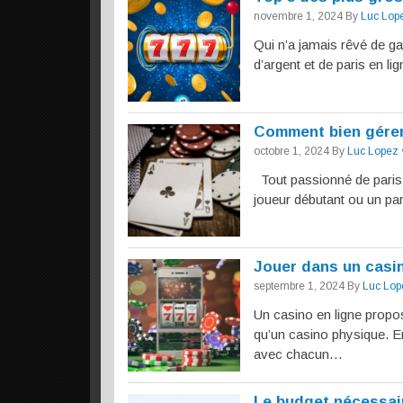
novembre 1, 2024
By
Luc Lop
Qui n’a jamais rêvé de g
d’argent et de paris en l
Comment bien gérer 
octobre 1, 2024
By
Luc Lopez
Tout passionné de paris
joueur débutant ou un pa
Jouer dans un casin
septembre 1, 2024
By
Luc Lop
Un casino en ligne prop
qu’un casino physique. En
avec chacun…
Le budget nécessair