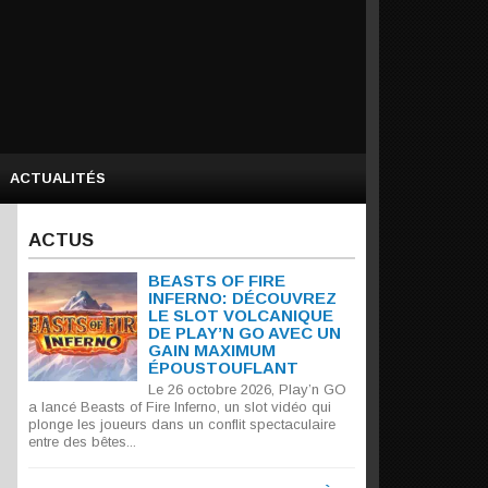
ACTUALITÉS
ACTUS
BEASTS OF FIRE
INFERNO: DÉCOUVREZ
LE SLOT VOLCANIQUE
DE PLAY’N GO AVEC UN
GAIN MAXIMUM
ÉPOUSTOUFLANT
Le 26 octobre 2026, Play’n GO
a lancé Beasts of Fire Inferno, un slot vidéo qui
plonge les joueurs dans un conflit spectaculaire
entre des bêtes...