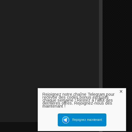
×
Rejoignez notre chaîne Telegram pour
recevoir des codes bonus exclusifs
chaque semaine ! Restez à l'affût des
dernières offres. Rejoignez-nous dès
maintenant !
Rejoignez maintenant