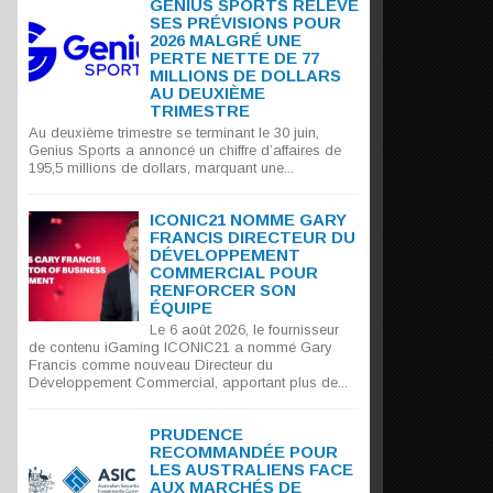
GENIUS SPORTS RELÈVE
SES PRÉVISIONS POUR
2026 MALGRÉ UNE
PERTE NETTE DE 77
MILLIONS DE DOLLARS
AU DEUXIÈME
TRIMESTRE
Au deuxième trimestre se terminant le 30 juin,
Genius Sports a annoncé un chiffre d’affaires de
195,5 millions de dollars, marquant une...
ICONIC21 NOMME GARY
FRANCIS DIRECTEUR DU
DÉVELOPPEMENT
COMMERCIAL POUR
RENFORCER SON
ÉQUIPE
Le 6 août 2026, le fournisseur
de contenu iGaming ICONIC21 a nommé Gary
Francis comme nouveau Directeur du
Développement Commercial, apportant plus de...
PRUDENCE
RECOMMANDÉE POUR
LES AUSTRALIENS FACE
AUX MARCHÉS DE