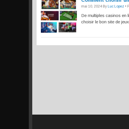
Comment choisir un
mai 10, 2024
By
Luc Lopez
• 
De multiples casinos en l
choisir le bon site de je
Archives
Ca