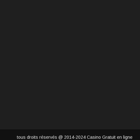
tous droits réservés @ 2014-2024 Casino Gratuit en ligne