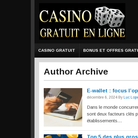
CASINO GRATUIT
BONUS ET OFFRES GRAT
Author Archive
E-wallet : focus l’
décembre 6, 2024
By
Luc Lop
Dans le monde concurrentie
sont deux facteurs clés 
établissements…
Top 5 des plus gros