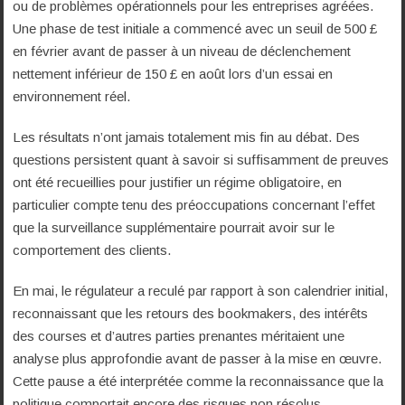
ou de problèmes opérationnels pour les entreprises agréées.
Une phase de test initiale a commencé avec un seuil de 500 £
en février avant de passer à un niveau de déclenchement
nettement inférieur de 150 £ en août lors d’un essai en
environnement réel.
Les résultats n’ont jamais totalement mis fin au débat. Des
questions persistent quant à savoir si suffisamment de preuves
ont été recueillies pour justifier un régime obligatoire, en
particulier compte tenu des préoccupations concernant l’effet
que la surveillance supplémentaire pourrait avoir sur le
comportement des clients.
En mai, le régulateur a reculé par rapport à son calendrier initial,
reconnaissant que les retours des bookmakers, des intérêts
des courses et d’autres parties prenantes méritaient une
analyse plus approfondie avant de passer à la mise en œuvre.
Cette pause a été interprétée comme la reconnaissance que la
politique comportait encore des risques non résolus.