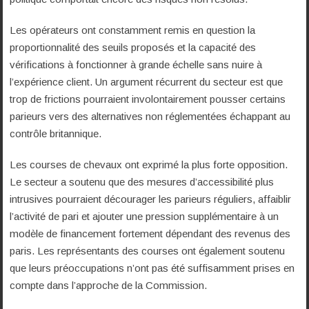
Les opérateurs ont constamment remis en question la
proportionnalité des seuils proposés et la capacité des
vérifications à fonctionner à grande échelle sans nuire à
l’expérience client. Un argument récurrent du secteur est que
trop de frictions pourraient involontairement pousser certains
parieurs vers des alternatives non réglementées échappant au
contrôle britannique.
Les courses de chevaux ont exprimé la plus forte opposition.
Le secteur a soutenu que des mesures d’accessibilité plus
intrusives pourraient décourager les parieurs réguliers, affaiblir
l’activité de pari et ajouter une pression supplémentaire à un
modèle de financement fortement dépendant des revenus des
paris. Les représentants des courses ont également soutenu
que leurs préoccupations n’ont pas été suffisamment prises en
compte dans l’approche de la Commission.