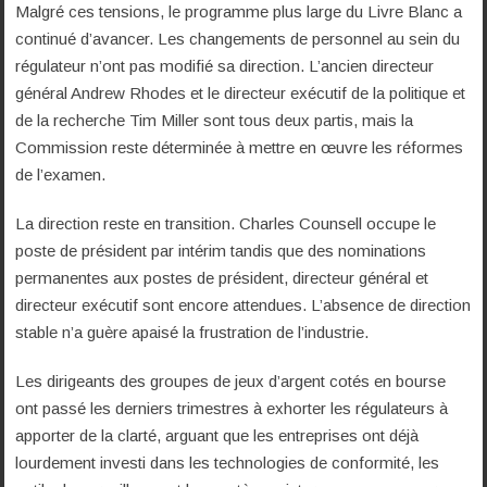
Malgré ces tensions, le programme plus large du Livre Blanc a
continué d’avancer. Les changements de personnel au sein du
régulateur n’ont pas modifié sa direction. L’ancien directeur
général Andrew Rhodes et le directeur exécutif de la politique et
de la recherche Tim Miller sont tous deux partis, mais la
Commission reste déterminée à mettre en œuvre les réformes
de l’examen.
La direction reste en transition. Charles Counsell occupe le
poste de président par intérim tandis que des nominations
permanentes aux postes de président, directeur général et
directeur exécutif sont encore attendues. L’absence de direction
stable n’a guère apaisé la frustration de l’industrie.
Les dirigeants des groupes de jeux d’argent cotés en bourse
ont passé les derniers trimestres à exhorter les régulateurs à
apporter de la clarté, arguant que les entreprises ont déjà
lourdement investi dans les technologies de conformité, les