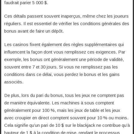
faudrait parier 5 000 $.
Ces détails passent souvent inaperçus, même chez les joueurs
réguliers. Il est essentiel de vérifier les conditions générales des
bonus avant de faire un dépôt.
Les casinos fixent également des règles supplémentaires qui
influencent la façon dont vous remplissez ces exigences. Par
exemple, les bonus ont généralement une période de validité,
souvent entre 7 et 30 jours. Si vous ne remplissez pas les
conditions dans ce délai, vous perdez le bonus et les gains
associés.
De plus, lors du pari du bonus, tous les jeux ne comptent pas
de manière équivalente. Les machines à sous comptent
généralement pour 100 %, mais les jeux de table et les jeux
avec croupier en direct comptent souvent pour 10 % ou moins.
Cela signifie qu’un pari de 10 $ sur le blackjack ne contribue qu’à
hauteur de 1 $ à la condition de mise, rendant le processus