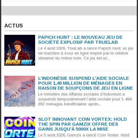
ACTUS
PAPICH HUNT : LE NOUVEAU JEU DE
SOCIÉTÉ EXPLOSIF PAR TRUELAB
Le 4 août 2026, TrueLab a lancé Papich Hunt, un jeu
de machine à sous en ligne inspiré par le célèbre
streamer du même nom. Ce jeu est un...
L’INDONÉSIE SUSPEND L’AIDE SOCIALE
POUR 1,49 MILLION DE MÉNAGES EN
RAISON DE SOUPÇONS DE JEU EN LIGNE
Le ministère des Affaires sociales d’Indonésie a
suspendu temporairement l’aide sociale pour 1 494
652 ménages bénéficiaires après...
SLOT INNOVANT COIN VORTEX: HOLD
THE SPIN PAR GAMZIX OFFRE DES
GAINS JUSQU’À 5000X LA MISE
Le 5 août 2026, Gamzix a lancé Coin Vortex: Hold