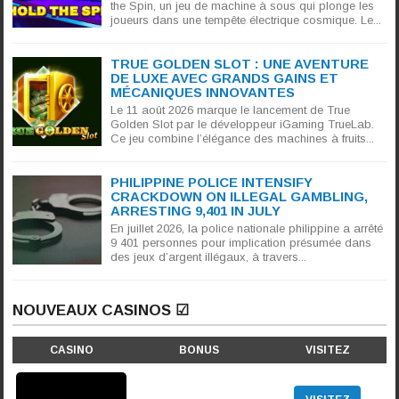
the Spin, un jeu de machine à sous qui plonge les
joueurs dans une tempête électrique cosmique. Le...
TRUE GOLDEN SLOT : UNE AVENTURE
DE LUXE AVEC GRANDS GAINS ET
MÉCANIQUES INNOVANTES
Le 11 août 2026 marque le lancement de True
Golden Slot par le développeur iGaming TrueLab.
Ce jeu combine l’élégance des machines à fruits...
PHILIPPINE POLICE INTENSIFY
CRACKDOWN ON ILLEGAL GAMBLING,
ARRESTING 9,401 IN JULY
En juillet 2026, la police nationale philippine a arrêté
9 401 personnes pour implication présumée dans
des jeux d’argent illégaux, à travers...
NOUVEAUX CASINOS ☑
CASINO
BONUS
VISITEZ