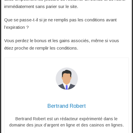
immédiatement sans parier sur le site.
Que se passe-t-il si je ne remplis pas les conditions avant
l’expiration ?
Vous perdez le bonus et les gains associés, même si vous
étiez proche de remplir les conditions.
Bertrand Robert
Bertrand Robert est un rédacteur expérimenté dans le
domaine des jeux d’argent en ligne et des casinos en lignes.