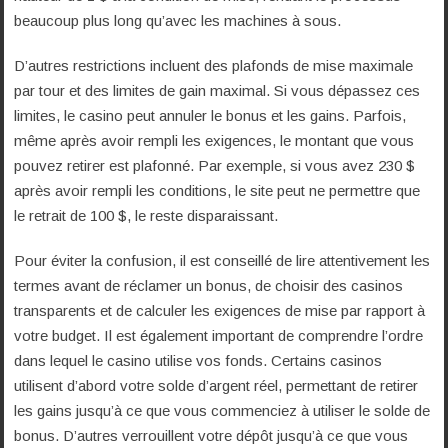
beaucoup plus long qu’avec les machines à sous.
D’autres restrictions incluent des plafonds de mise maximale
par tour et des limites de gain maximal. Si vous dépassez ces
limites, le casino peut annuler le bonus et les gains. Parfois,
même après avoir rempli les exigences, le montant que vous
pouvez retirer est plafonné. Par exemple, si vous avez 230 $
après avoir rempli les conditions, le site peut ne permettre que
le retrait de 100 $, le reste disparaissant.
Pour éviter la confusion, il est conseillé de lire attentivement les
termes avant de réclamer un bonus, de choisir des casinos
transparents et de calculer les exigences de mise par rapport à
votre budget. Il est également important de comprendre l’ordre
dans lequel le casino utilise vos fonds. Certains casinos
utilisent d’abord votre solde d’argent réel, permettant de retirer
les gains jusqu’à ce que vous commenciez à utiliser le solde de
bonus. D’autres verrouillent votre dépôt jusqu’à ce que vous