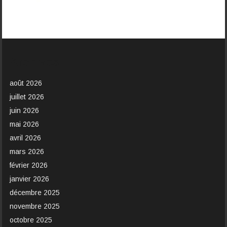
Archives
août 2026
juillet 2026
juin 2026
mai 2026
avril 2026
mars 2026
février 2026
janvier 2026
décembre 2025
novembre 2025
octobre 2025