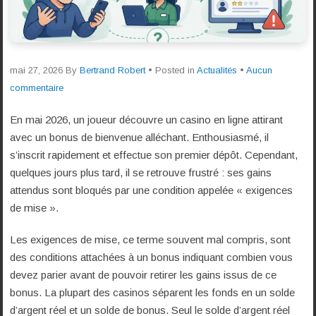
mai 27, 2026
By
Bertrand Robert
• Posted in
Actualités
•
Aucun
commentaire
En mai 2026, un joueur découvre un casino en ligne attirant
avec un bonus de bienvenue alléchant. Enthousiasmé, il
s’inscrit rapidement et effectue son premier dépôt. Cependant,
quelques jours plus tard, il se retrouve frustré : ses gains
attendus sont bloqués par une condition appelée « exigences
de mise ».
Les exigences de mise, ce terme souvent mal compris, sont
des conditions attachées à un bonus indiquant combien vous
devez parier avant de pouvoir retirer les gains issus de ce
bonus. La plupart des casinos séparent les fonds en un solde
d’argent réel et un solde de bonus. Seul le solde d’argent réel