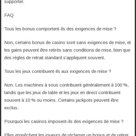
supporter.
FAQ
Tous les bonus comportent-ils des exigences de mise ?
Non, certains bonus de casino sont sans exigences de mise, et
les gains peuvent être retirés sans conditions de mise, bien que
des règles de retrait standard s’appliquent souvent.
Tous les jeux contribuent-ils aux exigences de mise ?
Non. Les machines à sous contribuent généralement à 100 %,
tandis que les jeux de table et les jeux en direct contribuent
souvent à 10 % ou moins. Certains jackpots peuvent être
exclus.
Pourquoi les casinos imposent-ils des exigences de mise ?
Elles empêchent les joueurs de réclamer un bonus et de retirer