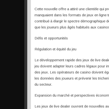
Cette nouvelle offre a attiré une clientèle qui p
manquaient dans les formats de jeux en ligne t
contribué à élargir le spectre démographique des
que les joueurs plus âgés habitués aux casinos
Défis et opportunités
Régulation et équité du jeu
Le développement rapide des jeux de live dealer
jeu doivent adapter leurs cadres légaux pour int
des jeux. Les opérateurs de casino doivent ég
les données des joueurs et prévenir les tricherie
du secteur.
Expansion du marché et perspectives économ
Les jeux de live dealer ouvrent de nouvelles a