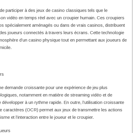
de participer à des jeux de casino classiques tels que le
liaison vidéo en temps réel avec un croupier humain. Ces croupiers
os spécialement aménagés ou dans de vrais casinos, distribuent
x des joueurs connectés à travers leurs écrans. Cette technologie
tmosphère d’un casino physique tout en permettant aux joueurs de
micile.
rs
 une demande croissante pour une expérience de jeu plus
ologiques, notamment en matière de streaming vidéo et de
 développer à un rythme rapide. En outre, l’utilisation croissante
e caractères (OCR) permet aux jeux de transmettre les actions
me et l’interaction entre le joueur et le croupier.
ueurs