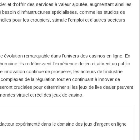
ier et d’offrir des services à valeur ajoutée, augmentant ainsi les
 le besoin d’infrastructures spécialisées, comme les studios de
elles pour les croupiers, stimule l’emploi et d’autres secteurs
e évolution remarquable dans l’univers des casinos en ligne. En
umaine, ils redéfinissent l’expérience de jeu et attirent un public
te innovation continue de prospérer, les acteurs de l’industrie
complexes de la régulation tout en continuant à innover de
ront cruciales pour déterminer si les jeux de live dealer peuvent
mondes virtuel et réel des jeux de casino.
dacteur expérimenté dans le domaine des jeux d’argent en ligne