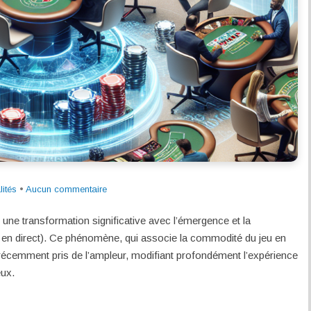
lités
•
Aucun commentaire
une transformation significative avec l’émergence et la
er en direct). Ce phénomène, qui associe la commodité du jeu en
 a récemment pris de l’ampleur, modifiant profondément l’expérience
eux.