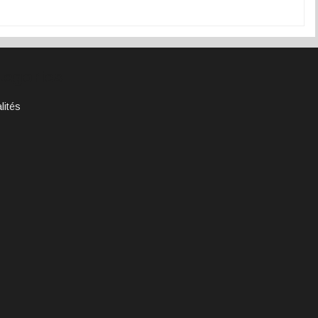
tegories
lités