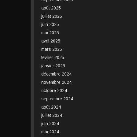
août 2025
juillet 2025
juin 2025
mai 2025
avril 2025
mars 2025
février 2025
janvier 2025
décembre 2024
novembre 2024
octobre 2024
septembre 2024
août 2024
juillet 2024
juin 2024
mai 2024