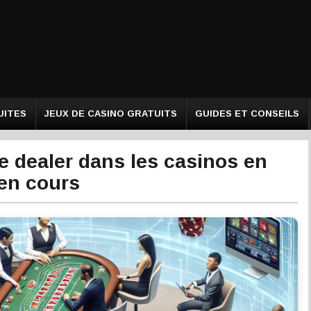
UITES
JEUX DE CASINO GRATUITS
GUIDES ET CONSEILS
ve dealer dans les casinos en
 en cours