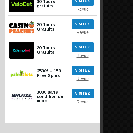
VISITEZ
30 Tours
gratuits
Revue
VISITEZ
20 Tours
Gratuits
Revue
VISITEZ
20 Tours
Gratuits
Revue
VISITEZ
2500€ + 150
Free Spins
Revue
300€ sans
VISITEZ
condition de
mise
Revue