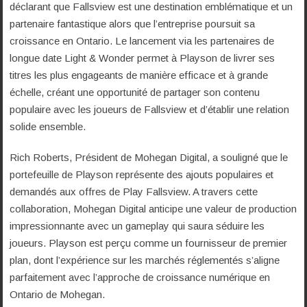
déclarant que Fallsview est une destination emblématique et un
partenaire fantastique alors que l’entreprise poursuit sa
croissance en Ontario. Le lancement via les partenaires de
longue date Light & Wonder permet à Playson de livrer ses
titres les plus engageants de manière efficace et à grande
échelle, créant une opportunité de partager son contenu
populaire avec les joueurs de Fallsview et d’établir une relation
solide ensemble.
Rich Roberts, Président de Mohegan Digital, a souligné que le
portefeuille de Playson représente des ajouts populaires et
demandés aux offres de Play Fallsview. A travers cette
collaboration, Mohegan Digital anticipe une valeur de production
impressionnante avec un gameplay qui saura séduire les
joueurs. Playson est perçu comme un fournisseur de premier
plan, dont l’expérience sur les marchés réglementés s’aligne
parfaitement avec l’approche de croissance numérique en
Ontario de Mohegan.