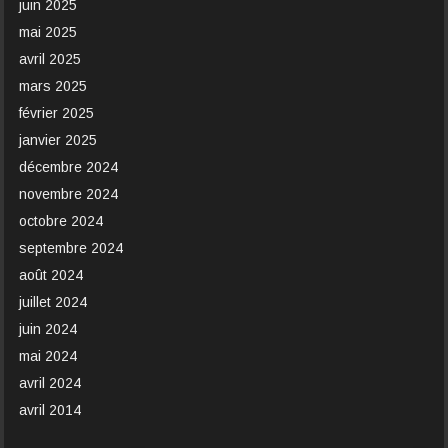
juin 2025
mai 2025
avril 2025
mars 2025
février 2025
janvier 2025
décembre 2024
novembre 2024
octobre 2024
septembre 2024
août 2024
juillet 2024
juin 2024
mai 2024
avril 2024
avril 2014