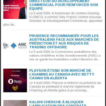
DIRECTEUR DU DÉVELOPPEMENT
COMMERCIAL POUR RENFORCER SON
ÉQUIPE
Le 6 août 2026, le fournisseur de contenu iGaming
ICONIC21 a nommé Gary Francis comme nouveau
Directeur du Développement Commercial, apportant
plus de...
PRUDENCE RECOMMANDÉE POUR LES
AUSTRALIENS FACE AUX MARCHÉS DE
PRÉDICTION ET AUX RISQUES DE
TRADING OFFSHORE
Le 5 août 2026, la Commission australienne des
valeurs mobilières et des investissements (ASIC) a
mis en garde les Australiens contre l’absence de...
PLAYSON ÉTEND SON MARCHÉ DE
L’IGAMING AU CANADA AVEC BETTY
CASINO EN ALBERTA
Le 4 août 2026, Playson a renforcé sa présence au
Canada en pénétrant le marché réglementé de
l’iGaming en Alberta grâce à un nouveau...
KALSHI CHERCHE À BLOQUER
L’APPLICATION DES CONTRATS