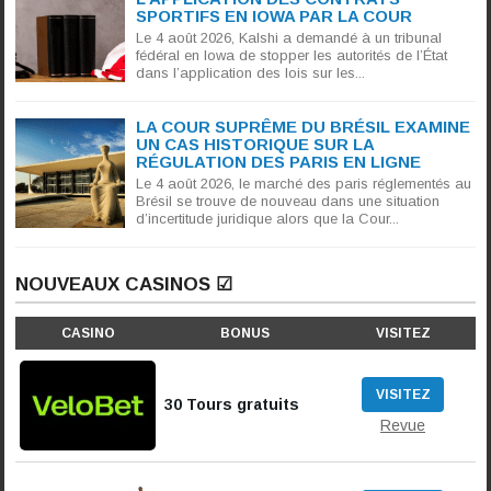
SPORTIFS EN IOWA PAR LA COUR
Le 4 août 2026, Kalshi a demandé à un tribunal
fédéral en Iowa de stopper les autorités de l’État
dans l’application des lois sur les...
LA COUR SUPRÊME DU BRÉSIL EXAMINE
UN CAS HISTORIQUE SUR LA
RÉGULATION DES PARIS EN LIGNE
Le 4 août 2026, le marché des paris réglementés au
Brésil se trouve de nouveau dans une situation
d’incertitude juridique alors que la Cour...
NOUVEAUX CASINOS ☑
CASINO
BONUS
VISITEZ
VISITEZ
30 Tours gratuits
Revue