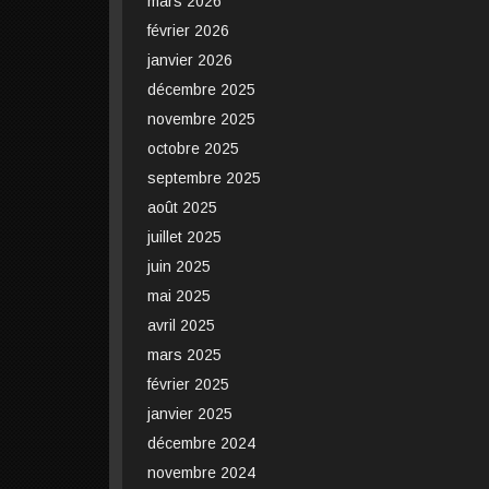
mars 2026
février 2026
janvier 2026
décembre 2025
novembre 2025
octobre 2025
septembre 2025
août 2025
juillet 2025
juin 2025
mai 2025
avril 2025
mars 2025
février 2025
janvier 2025
décembre 2024
novembre 2024