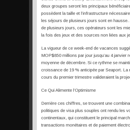
deux groupes seront les principaux bénéficiai
possèdent la taille et l’infrastructure nécessai
les séjours de plusieurs jours sont en hausse. 
de plusieurs jours, ces opérateurs sont les m
la fois des jeux et des sources non liées aux j
La vigueur de ce week-end de vacances suggère
MOP$850 millions par jour jusqu’au 4 janvier 
moyenne de décembre. Si ce rythme se maintient
croissance de 19 % anticipée par Seaport. La
cours du premier trimestre valideraient la proj
Ce Qui Alimente l’Optimisme
Derrière ces chiffres, se trouvent une combina
politiques de visa plus souples ont rendu les 
continentaux, qui constituent le principal ma
transactions monétaires et de paiement électro