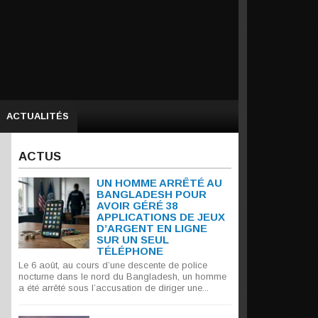
ACTUALITÉS
ACTUS
UN HOMME ARRÊTÉ AU
BANGLADESH POUR
AVOIR GÉRÉ 38
APPLICATIONS DE JEUX
D’ARGENT EN LIGNE
SUR UN SEUL
TÉLÉPHONE
Le 6 août, au cours d’une descente de police
nocturne dans le nord du Bangladesh, un homme
a été arrêté sous l’accusation de diriger une...