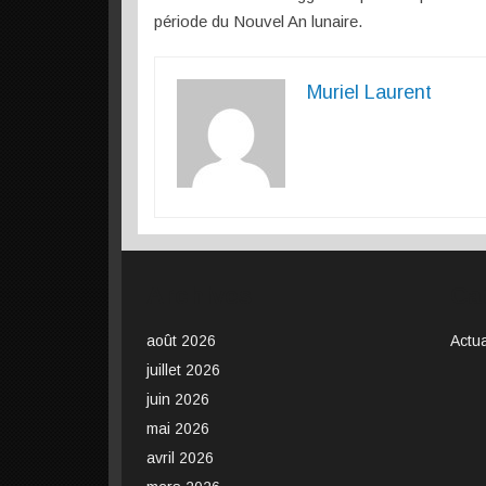
période du Nouvel An lunaire.
Muriel Laurent
Archives
Ca
août 2026
Actua
juillet 2026
juin 2026
mai 2026
avril 2026