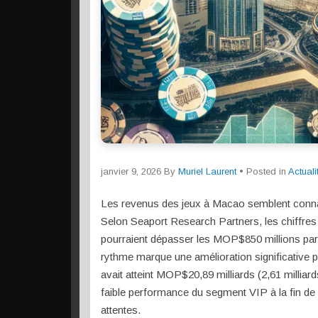
janvier 9, 2026
By
Muriel Laurent
• Posted in
Actuali
Les revenus des jeux à Macao semblent connaî
Selon Seaport Research Partners, les chiffres 
pourraient dépasser les MOP$850 millions par 
rythme marque une amélioration significative 
avait atteint MOP$20,89 milliards (2,61 milli
faible performance du segment VIP à la fin de 
attentes.