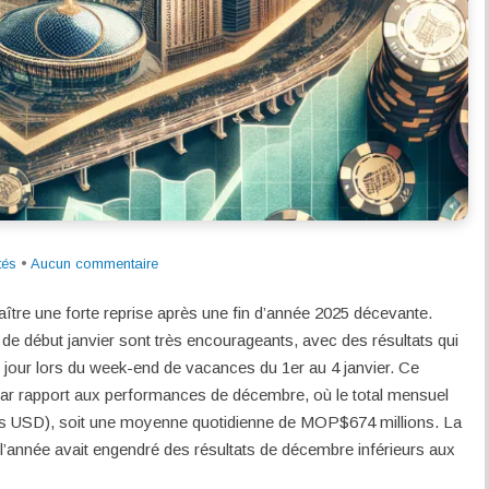
tés
•
Aucun commentaire
tre une forte reprise après une fin d’année 2025 décevante.
de début janvier sont très encourageants, avec des résultats qui
jour lors du week-end de vacances du 1er au 4 janvier. Ce
par rapport aux performances de décembre, où le total mensuel
ards USD), soit une moyenne quotidienne de MOP$674 millions. La
l’année avait engendré des résultats de décembre inférieurs aux