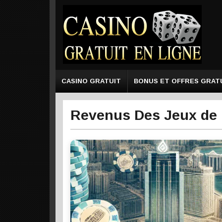
CASINO GRATUIT
BONUS ET OFFRES GRAT
Revenus Des Jeux de