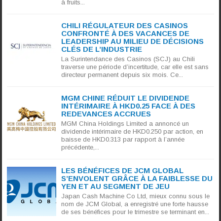
à fruits...
CHILI RÉGULATEUR DES CASINOS
CONFRONTÉ À DES VACANCES DE
LEADERSHIP AU MILIEU DE DÉCISIONS
CLÉS DE L’INDUSTRIE
La Surintendance des Casinos (SCJ) au Chili
traverse une période d’incertitude, car elle est sans
directeur permanent depuis six mois. Ce...
MGM CHINE RÉDUIT LE DIVIDENDE
INTÉRIMAIRE À HKD0.25 FACE À DES
REDEVANCES ACCRUES
MGM China Holdings Limited a annoncé un
dividende intérimaire de HKD0.250 par action, en
baisse de HKD0.313 par rapport à l’année
précédente,...
LES BÉNÉFICES DE JCM GLOBAL
S’ENVOLENT GRÂCE À LA FAIBLESSE DU
YEN ET AU SEGMENT DE JEU
Japan Cash Machine Co Ltd, mieux connu sous le
nom de JCM Global, a enregistré une forte hausse
de ses bénéfices pour le trimestre se terminant en...