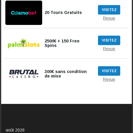
VISITEZ
20 Tours Gratuits
Revue
VISITEZ
2500€ + 150 Free
Spins
Revue
VISITEZ
300€ sans condition
de mise
Revue
Archives
août 2026