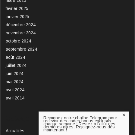
mars 2025
février 2025
janvier 2025
décembre 2024
novembre 2024
octobre 2024
septembre 2024
août 2024
juillet 2024
juin 2024
mai 2024
avril 2024
avril 2014
×
Categories
Rejoignez notre chaîne Telegram pour
recevoir des codes bonus exclusifs
chaque semaine ! Restez à l'affût des
dernières offres. Rejoignez-nous dès
maintenant !
Actualités