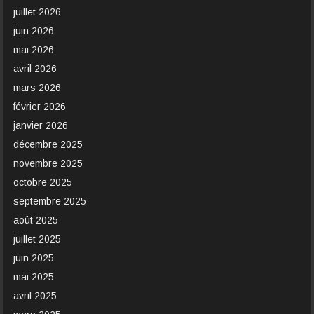
juillet 2026
juin 2026
mai 2026
avril 2026
mars 2026
février 2026
janvier 2026
décembre 2025
novembre 2025
octobre 2025
septembre 2025
août 2025
juillet 2025
juin 2025
mai 2025
avril 2025