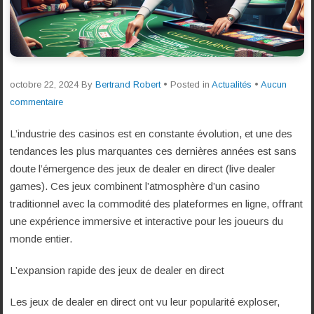
octobre 22, 2024
By
Bertrand Robert
• Posted in
Actualités
•
Aucun
commentaire
L’industrie des casinos est en constante évolution, et une des
tendances les plus marquantes ces dernières années est sans
doute l’émergence des jeux de dealer en direct (live dealer
games). Ces jeux combinent l’atmosphère d’un casino
traditionnel avec la commodité des plateformes en ligne, offrant
une expérience immersive et interactive pour les joueurs du
monde entier.
L’expansion rapide des jeux de dealer en direct
Les jeux de dealer en direct ont vu leur popularité exploser,