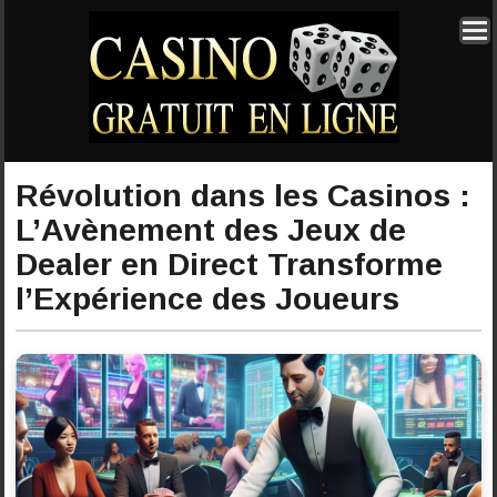
Révolution dans les Casinos :
L’Avènement des Jeux de
Dealer en Direct Transforme
l’Expérience des Joueurs