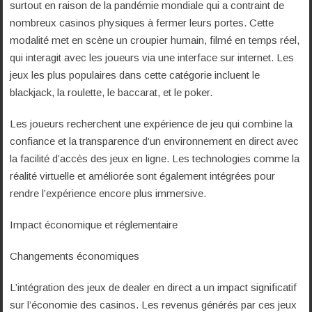
surtout en raison de la pandémie mondiale qui a contraint de
nombreux casinos physiques à fermer leurs portes. Cette
modalité met en scène un croupier humain, filmé en temps réel,
qui interagit avec les joueurs via une interface sur internet. Les
jeux les plus populaires dans cette catégorie incluent le
blackjack, la roulette, le baccarat, et le poker.
Les joueurs recherchent une expérience de jeu qui combine la
confiance et la transparence d’un environnement en direct avec
la facilité d’accès des jeux en ligne. Les technologies comme la
réalité virtuelle et améliorée sont également intégrées pour
rendre l’expérience encore plus immersive.
Impact économique et réglementaire
Changements économiques
L’intégration des jeux de dealer en direct a un impact significatif
sur l’économie des casinos. Les revenus générés par ces jeux