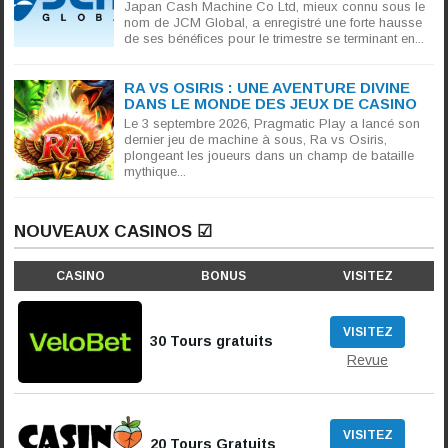
Japan Cash Machine Co Ltd, mieux connu sous le
nom de JCM Global, a enregistré une forte hausse
de ses bénéfices pour le trimestre se terminant en...
RA VS OSIRIS : UNE AVENTURE DIVINE
DANS LE MONDE DES JEUX DE CASINO
Le 3 septembre 2026, Pragmatic Play a lancé son
dernier jeu de machine à sous, Ra vs Osiris,
plongeant les joueurs dans un champ de bataille
mythique...
NOUVEAUX CASINOS ☑
CASINO
BONUS
VISITEZ
VISITEZ
30 Tours gratuits
Revue
VISITEZ
20 Tours Gratuits