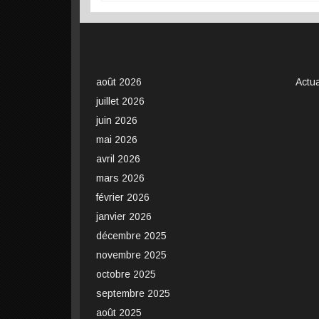
Archives
Ca
août 2026
Actua
juillet 2026
juin 2026
mai 2026
avril 2026
mars 2026
février 2026
janvier 2026
décembre 2025
novembre 2025
octobre 2025
septembre 2025
août 2025