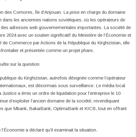
on des Comores, île d’Anjouan. La prise en charge du domaine
e dans les anciennes nations soviétiques, où les opérateurs de
r des adresses web gouvernementales importantes. La société de
 2024 avec un soutien significatif du Ministère de l’Économie et
e Commerce par Actions de la République du Kirghizistan, elle
nsfrontalier et présentée comme un projet phare.
uête sur la question
ublique du Kirghizistan, autrefois désignée comme l’opérateur
ternationaux, est désormais sous surveillance. Le média local
Justice a émis un ordre de liquidation pour l’entreprise le 10
ue d’exploiter l’ancien domaine de la société, revendiquant
es que Mbank, BakaiBank, OptimaBank et KICB, tout en offrant
l’Économie a déclaré qu’il examinait la situation.