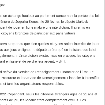
igne
ès un échange houleux au parlement concernant la portée des lois
plénière du Jogorku Kenesh le 26 février, le député Ulukbek
ent de jouer en ligne malgré une interdiction. Il a remis en
 citoyens kirghizes de participer aux paris virtuels.
va a répondu que bien que les citoyens soient interdits de jouer
as aux jeux en ligne. Le député a rétorqué en insistant que la loi
également. « L’interdiction existe, mais en pratique, les citoyens
d en ligne et de perdre leur argent, » dit-il.
loi relève du Service de Renseignement Financier de l’État. Le
u Procureur et le Service de Renseignement Financier à intensifier
es et tenir les organisateurs responsables.
 2022. Cependant, seuls les citoyens étrangers âgés de 21 ans et
ements de jeu, les locaux étant complètement exclus. Les