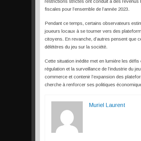
restrictions strictes ont conduit à des revenus l
fiscales pour l’ensemble de l’année 2023.
Pendant ce temps, certains observateurs estimen
joueurs locaux à se tourner vers des plateform
citoyens. En revanche, d’autres pensent que c
délétères du jeu sur la société.
Cette situation inédite met en lumière les défis
régulation et la surveillance de l’industrie du j
commerce et contenir l’expansion des platefor
cherche à renforcer ses politiques économique
Muriel Laurent