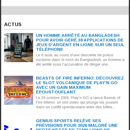
ACTUS
UN HOMME ARRÊTÉ AU BANGLADESH
POUR AVOIR GÉRÉ 38 APPLICATIONS DE
JEUX D’ARGENT EN LIGNE SUR UN SEUL
TÉLÉPHONE
Le 6 août, au cours d’une descente de police
nocturne dans le nord du Bangladesh, un homme a
été arrêté sous l’accusation de diriger une...
BEASTS OF FIRE INFERNO: DÉCOUVREZ
LE SLOT VOLCANIQUE DE PLAY’N GO
AVEC UN GAIN MAXIMUM
ÉPOUSTOUFLANT
Le 26 octobre 2026, Play’n GO a lancé Beasts of
Fire Inferno, un slot vidéo qui plonge les joueurs
dans un conflit spectaculaire entre des bêtes...
GENIUS SPORTS RELÈVE SES
PRÉVISIONS POUR 2026 MALGRÉ UNE
PERTE NETTE DE 77 MILLIONS DE