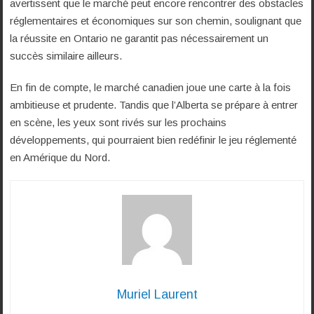
avertissent que le marché peut encore rencontrer des obstacles
réglementaires et économiques sur son chemin, soulignant que
la réussite en Ontario ne garantit pas nécessairement un
succès similaire ailleurs.
En fin de compte, le marché canadien joue une carte à la fois
ambitieuse et prudente. Tandis que l’Alberta se prépare à entrer
en scène, les yeux sont rivés sur les prochains
développements, qui pourraient bien redéfinir le jeu réglementé
en Amérique du Nord.
Muriel Laurent