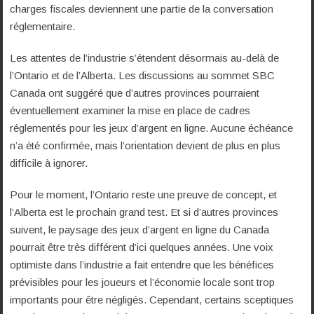
charges fiscales deviennent une partie de la conversation
réglementaire.
Les attentes de l’industrie s’étendent désormais au-delà de
l’Ontario et de l’Alberta. Les discussions au sommet SBC
Canada ont suggéré que d’autres provinces pourraient
éventuellement examiner la mise en place de cadres
réglementés pour les jeux d’argent en ligne. Aucune échéance
n’a été confirmée, mais l’orientation devient de plus en plus
difficile à ignorer.
Pour le moment, l’Ontario reste une preuve de concept, et
l’Alberta est le prochain grand test. Et si d’autres provinces
suivent, le paysage des jeux d’argent en ligne du Canada
pourrait être très différent d’ici quelques années. Une voix
optimiste dans l’industrie a fait entendre que les bénéfices
prévisibles pour les joueurs et l’économie locale sont trop
importants pour être négligés. Cependant, certains sceptiques