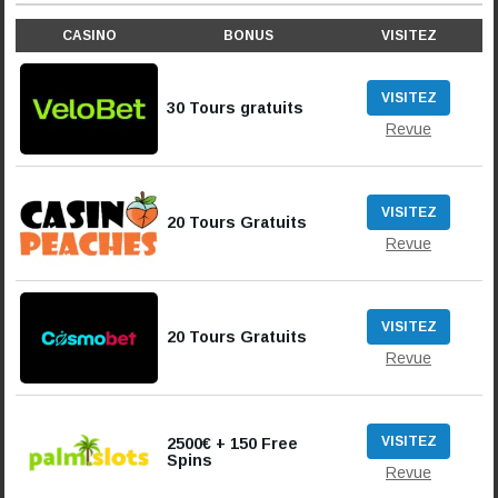
CASINO
BONUS
VISITEZ
VISITEZ
30 Tours gratuits
Revue
VISITEZ
20 Tours Gratuits
Revue
VISITEZ
20 Tours Gratuits
Revue
VISITEZ
2500€ + 150 Free
Spins
Revue