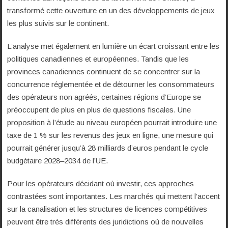
transformé cette ouverture en un des développements de jeux
les plus suivis sur le continent.
L’analyse met également en lumière un écart croissant entre les
politiques canadiennes et européennes. Tandis que les
provinces canadiennes continuent de se concentrer sur la
concurrence réglementée et de détourner les consommateurs
des opérateurs non agréés, certaines régions d’Europe se
préoccupent de plus en plus de questions fiscales. Une
proposition à l’étude au niveau européen pourrait introduire une
taxe de 1 % sur les revenus des jeux en ligne, une mesure qui
pourrait générer jusqu’à 28 milliards d’euros pendant le cycle
budgétaire 2028–2034 de l’UE.
Pour les opérateurs décidant où investir, ces approches
contrastées sont importantes. Les marchés qui mettent l’accent
sur la canalisation et les structures de licences compétitives
peuvent être très différents des juridictions où de nouvelles