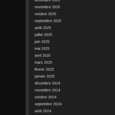
décembre 2025
novembre 2025
octobre 2025
septembre 2025
août 2025
juillet 2025
juin 2025
mai 2025
avril 2025
mars 2025
février 2025
janvier 2025
décembre 2024
novembre 2024
octobre 2024
septembre 2024
août 2024