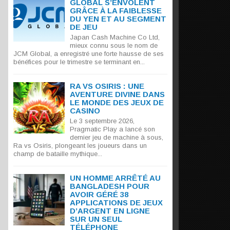
GLOBAL S’ENVOLENT
GRÂCE À LA FAIBLESSE
DU YEN ET AU SEGMENT
DE JEU
Japan Cash Machine Co Ltd,
mieux connu sous le nom de
JCM Global, a enregistré une forte hausse de ses
bénéfices pour le trimestre se terminant en...
RA VS OSIRIS : UNE
AVENTURE DIVINE DANS
LE MONDE DES JEUX DE
CASINO
Le 3 septembre 2026,
Pragmatic Play a lancé son
dernier jeu de machine à sous,
Ra vs Osiris, plongeant les joueurs dans un
champ de bataille mythique...
UN HOMME ARRÊTÉ AU
BANGLADESH POUR
AVOIR GÉRÉ 38
APPLICATIONS DE JEUX
D’ARGENT EN LIGNE
SUR UN SEUL
TÉLÉPHONE