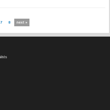
7
8
next »
tegories
lités