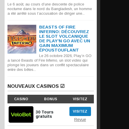
Le 6 août, au cours d’une descente de police
nocturne dans le nord du Bangladesh, un homme
a été arrêté sous l’accusation de diriger une...
BEASTS OF FIRE
INFERNO: DÉCOUVREZ
LE SLOT VOLCANIQUE
DE PLAY’N GO AVEC UN
GAIN MAXIMUM
ÉPOUSTOUFLANT
Le 26 octobre 2026, Play’n GO
a lancé Beasts of Fire Inferno, un slot vidéo qui
plonge les joueurs dans un conflit spectaculaire
entre des bêtes...
NOUVEAUX CASINOS ☑
CASINO
BONUS
VISITEZ
VISITEZ
30 Tours
gratuits
Revue