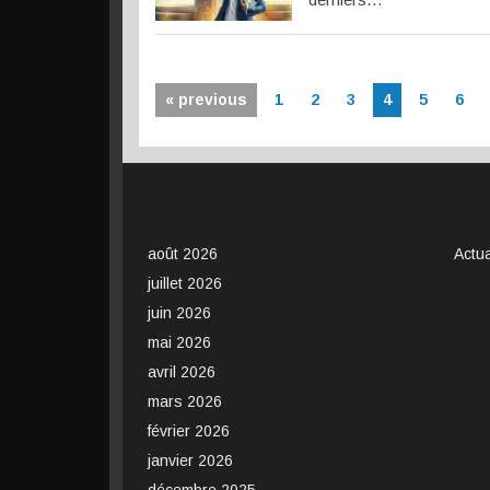
« previous
1
2
3
4
5
6
Archives
Ca
août 2026
Actua
juillet 2026
juin 2026
mai 2026
avril 2026
mars 2026
février 2026
janvier 2026